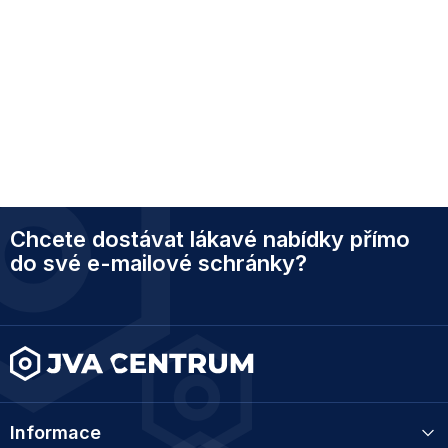
Z
Chcete dostávat lákavé nabídky přímo
á
p
do své e-mailové schránky?
a
t
í
Informace