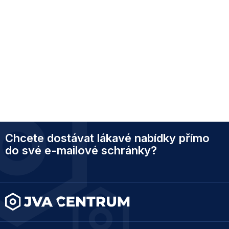
Z
Chcete dostávat lákavé nabídky přímo
á
p
do své e-mailové schránky?
a
t
í