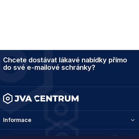
Z
Chcete dostávat lákavé nabídky přímo
á
p
do své e-mailové schránky?
a
t
í
Informace
Kategorie