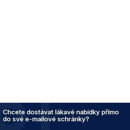
Z
Chcete dostávat lákavé nabídky přímo
á
p
do své e-mailové schránky?
a