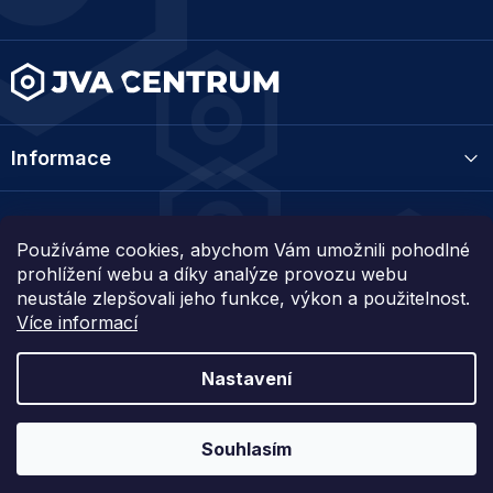
t
í
Informace
Kategorie
Používáme cookies, abychom Vám umožnili pohodlné
prohlížení webu a díky analýze provozu webu
Kontakt
neustále zlepšovali jeho funkce, výkon a použitelnost.
Více informací
Nastavení
Vytvořil Shoptet
Souhlasím
Copyright 2026
JVA centrum
. Všechna práva vyhrazena.