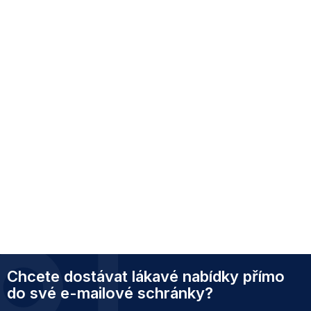
Z
Chcete dostávat lákavé nabídky přímo
á
p
do své e-mailové schránky?
a