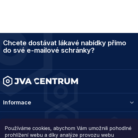
Z
Chcete dostávat lákavé nabídky přímo
á
p
do své e-mailové schránky?
a
t
í
Informace
Kategorie
Používáme cookies, abychom Vám umožnili pohodlné
prohlížení webu a díky analýze provozu webu