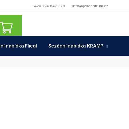
+420 774 647 378
info@jvacentrum.cz
NÁKUPNÍ
KOŠÍK
ní nabídka Fliegl
Sezónní nabídka KRAMP
Tra