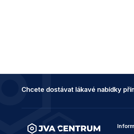
Z
á
Chcete dostávat lákavé nabídky př
p
a
t
í
Infor