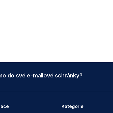
ímo do své e-mailové schránky?
mace
Kategorie