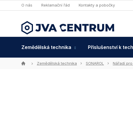
Přejít
O nás
Reklamační řád
Kontakty a pobočky
na
obsah
Zemědělská technika
Příslušenství k tec
Domů
Zemědělská technika
SONAROL
Nářadí pro