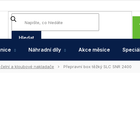
Hledat
hnice
Náhradní díly
Akce měsíce
Speciál
 čelní a kloubové nakladače
Přepravní box těžký SLC SNR 2400