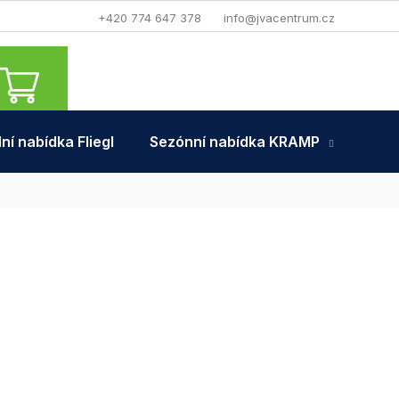
+420 774 647 378
info@jvacentrum.cz
NÁKUPNÍ
KOŠÍK
ní nabídka Fliegl
Sezónní nabídka KRAMP
Tra