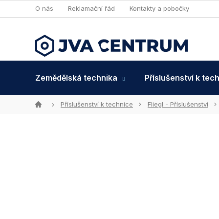
Přejít
O nás
Reklamační řád
Kontakty a pobočky
na
obsah
Zemědělská technika
Příslušenství k tec
Domů
Příslušenství k technice
Fliegl - Příslušenství