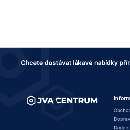
Z
á
Chcete dostávat lákavé nabídky př
p
a
t
í
Infor
Obchod
Dopra
Dodání