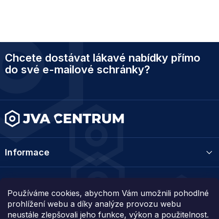
Z
Chcete dostávat lákavé nabídky přímo
á
p
do své e-mailové schránky?
a
t
í
Informace
Kategorie
Používáme cookies, abychom Vám umožnili pohodlné
prohlížení webu a díky analýze provozu webu
Kontakt
neustále zlepšovali jeho funkce, výkon a použitelnost.