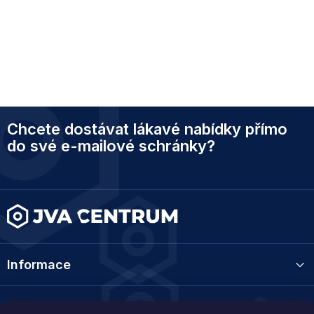
Z
Chcete dostávat lákavé nabídky přímo
á
p
do své e-mailové schránky?
a
t
í
Informace
Kategorie