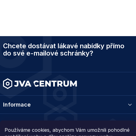
Z
Chcete dostávat lákavé nabídky přímo
á
p
do své e-mailové schránky?
a
t
í
Informace
Kategorie
Používáme cookies, abychom Vám umožnili pohodlné