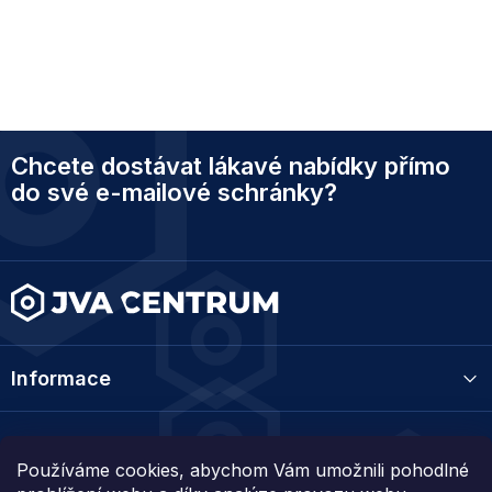
Z
Chcete dostávat lákavé nabídky přímo
á
p
do své e-mailové schránky?
a
t
í
Informace
Kategorie
Používáme cookies, abychom Vám umožnili pohodlné