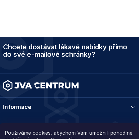
Z
Chcete dostávat lákavé nabídky přímo
á
p
do své e-mailové schránky?
a
t
í
Informace
Kategorie
Používáme cookies, abychom Vám umožnili pohodlné