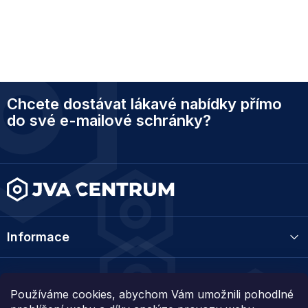
Z
Chcete dostávat lákavé nabídky přímo
á
p
do své e-mailové schránky?
a
t
í
Informace
Kategorie
Používáme cookies, abychom Vám umožnili pohodlné