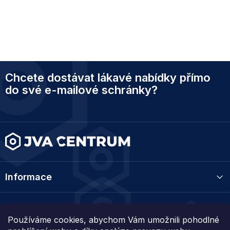
Z
Chcete dostávat lákavé nabídky přímo
á
p
do své e-mailové schránky?
a
t
í
Informace
Kategorie
Používáme cookies, abychom Vám umožnili pohodlné