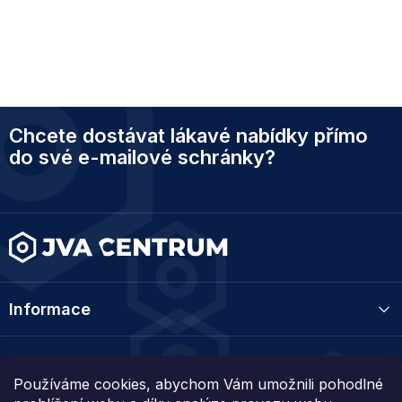
Z
Chcete dostávat lákavé nabídky přímo
á
p
do své e-mailové schránky?
a
t
í
Informace
Kategorie
Používáme cookies, abychom Vám umožnili pohodlné