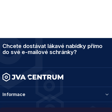
Z
Chcete dostávat lákavé nabídky přímo
á
p
do své e-mailové schránky?
a
t
í
Informace
Kategorie