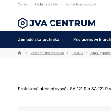
Přejít
O nás
Reklamační řád
Kontakty a pobočky
na
obsah
Zemědělská technika
Příslušenství k tec
Domů
Zemědělská technika
RAUCH
Zimní sypače
Profesionální zimní sypače SA 121 R a SA 121 
Ř