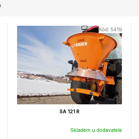
ě
Kód:
5419
SA 121 R
Skladem u dodavatele