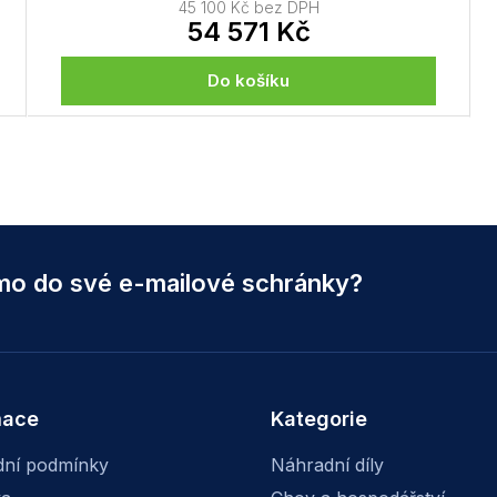
45 100 Kč bez DPH
54 571 Kč
Do košíku
O
v
l
á
d
a
c
ímo do své e-mailové schránky?
í
p
r
v
k
y
mace
Kategorie
v
ý
p
ní podmínky
Náhradní díly
i