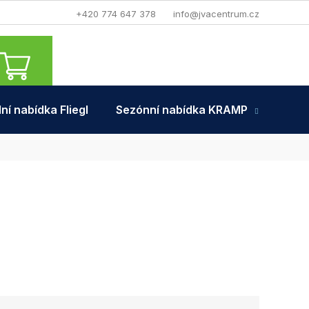
+420 774 647 378
info@jvacentrum.cz
NÁKUPNÍ
KOŠÍK
ní nabídka Fliegl
Sezónní nabídka KRAMP
Tra