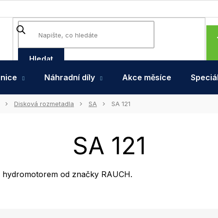
Hledat
hnice
Náhradní díly
Akce měsíce
Speciál
Disková rozmetadla
SA
SA 121
SA 121
R s hydromotorem od značky RAUCH.