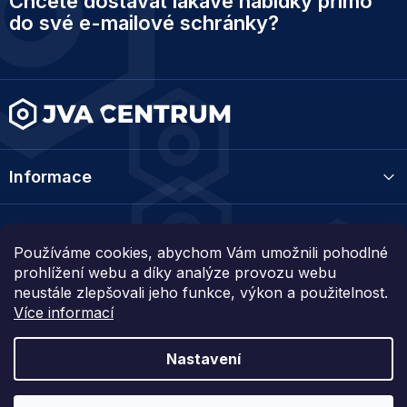
Chcete dostávat lákavé nabídky přímo
á
p
do své e-mailové schránky?
a
t
í
Informace
Kategorie
Používáme cookies, abychom Vám umožnili pohodlné
prohlížení webu a díky analýze provozu webu
Kontakt
neustále zlepšovali jeho funkce, výkon a použitelnost.
Více informací
Nastavení
Vytvořil Shoptet