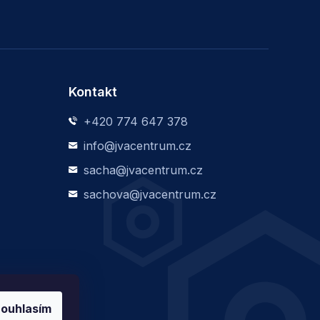
Kontakt
+420 774 647 378
info@jvacentrum.cz
sacha@jvacentrum.cz
sachova@jvacentrum.cz
ouhlasím