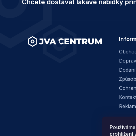
Chcete dostávat lákavé nabídky př
p
a
t
í
Infor
Obchod
Dopra
Dodání
Způsob
Ochran
Kontak
Reklam
Používáme 
prohlížení