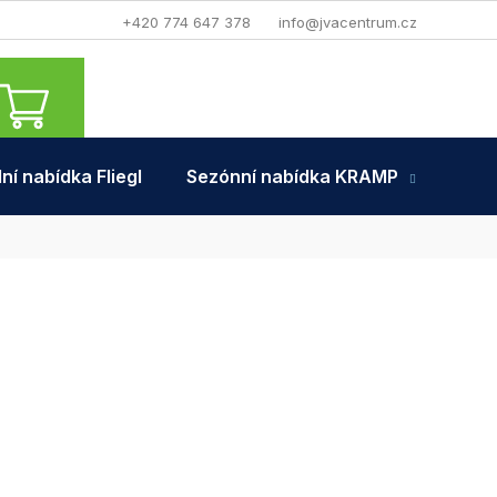
+420 774 647 378
info@jvacentrum.cz
NÁKUPNÍ
KOŠÍK
ní nabídka Fliegl
Sezónní nabídka KRAMP
Tra