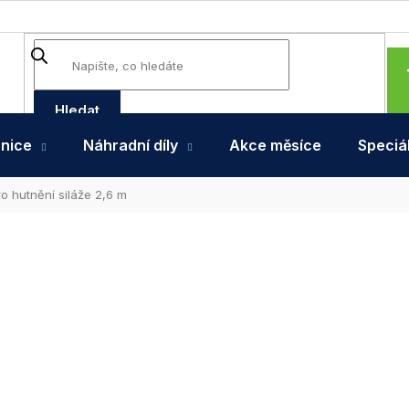
Hledat
hnice
Náhradní díly
Akce měsíce
Speciál
o hutnění siláže 2,6 m