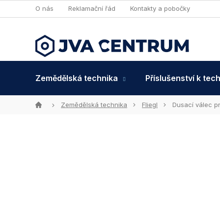
Přejít
O nás
Reklamační řád
Kontakty a pobočky
na
obsah
Zemědělská technika
Příslušenství k tec
Domů
Zemědělská technika
Fliegl
Dusací válec pr