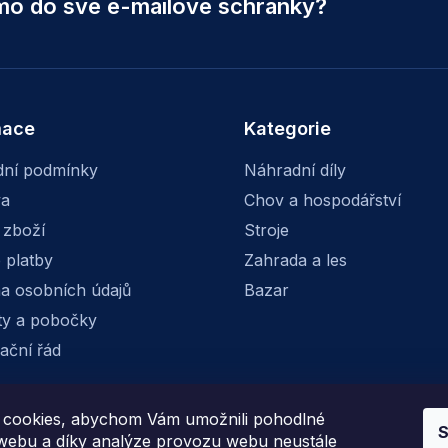
ímo do své e-mailové schránky?
mace
Kategorie
ní podmínky
Náhradní díly
va
Chov a hospodářství
 zboží
Stroje
 platby
Zahrada a les
a osobních údajů
Bazar
ty a pobočky
ační řád
cookies, abychom Vám umožnili pohodlné
S
Facebook
Instagram
 webu a díky analýze provozu webu neustále