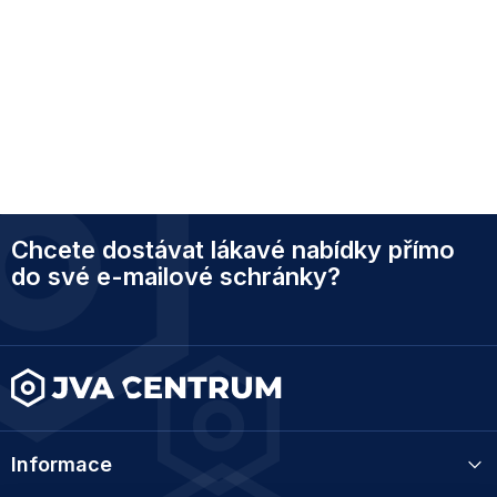
Z
Chcete dostávat lákavé nabídky přímo
á
p
do své e-mailové schránky?
a
t
í
Informace