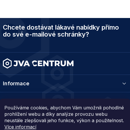
Z
Chcete dostávat lákavé nabídky přímo
á
p
do své e-mailové schránky?
a
t
í
Informace
Kategorie
Používáme cookies, abychom Vám umožnili pohodlné
prohlížení webu a díky analýze provozu webu
Kontakt
neustále zlepšovali jeho funkce, výkon a použitelnost.
Více informací