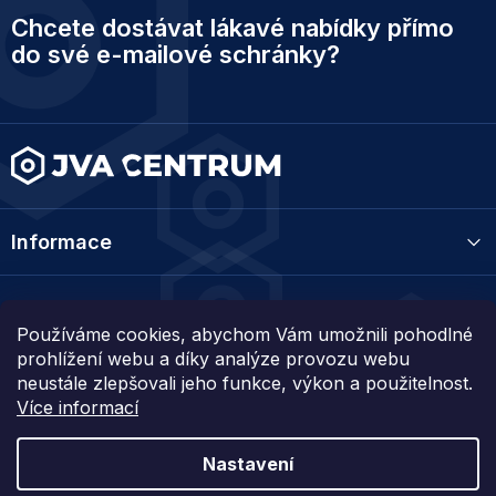
Z
Chcete dostávat lákavé nabídky přímo
á
p
do své e-mailové schránky?
a
t
í
Informace
Kategorie
Používáme cookies, abychom Vám umožnili pohodlné
prohlížení webu a díky analýze provozu webu
Kontakt
neustále zlepšovali jeho funkce, výkon a použitelnost.
Více informací
Nastavení