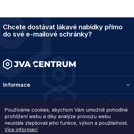
Z
Chcete dostávat lákavé nabídky přímo
á
p
do své e-mailové schránky?
a
t
í
Informace
Kategorie
Používáme cookies, abychom Vám umožnili pohodlné
prohlížení webu a díky analýze provozu webu
Kontakt
neustále zlepšovali jeho funkce, výkon a použitelnost.
Více informací