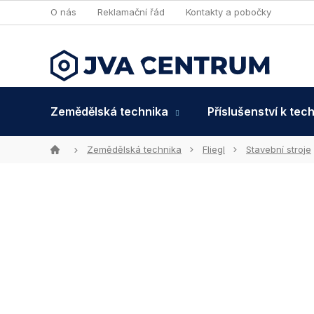
Přejít
O nás
Reklamační řád
Kontakty a pobočky
na
obsah
Zemědělská technika
Příslušenství k tec
Domů
Zemědělská technika
Fliegl
Stavební stroje