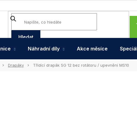
Hledat
hnice
Náhradní díly
Akce měsíce
Speciál
Drapáky
Třídící drapák SG 12 bez rotátoru / upevnění MS10