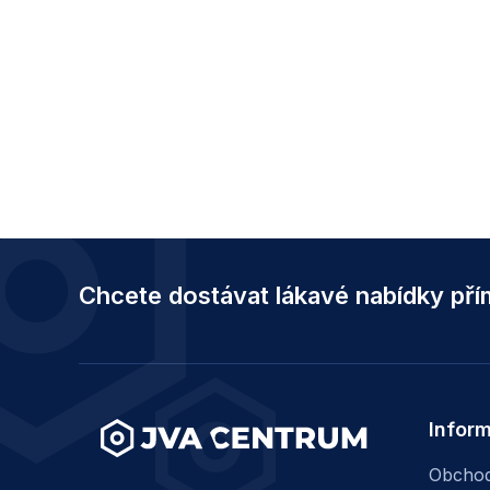
Z
á
Chcete dostávat lákavé nabídky př
p
a
t
í
Infor
Obchod