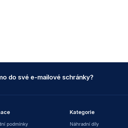
ímo do své e-mailové schránky?
mace
Kategorie
ní podmínky
Náhradní díly