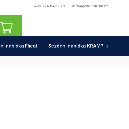
+420 774 647 378
info@jvacentrum.cz
NÁKUPNÍ
KOŠÍK
ní nabídka Fliegl
Sezónní nabídka KRAMP
Tra