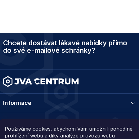
Z
Chcete dostávat lákavé nabídky přímo
á
p
do své e-mailové schránky?
a
t
í
Informace
Kategorie
Používáme cookies, abychom Vám umožnili pohodlné
prohlížení webu a díky analýze provozu webu