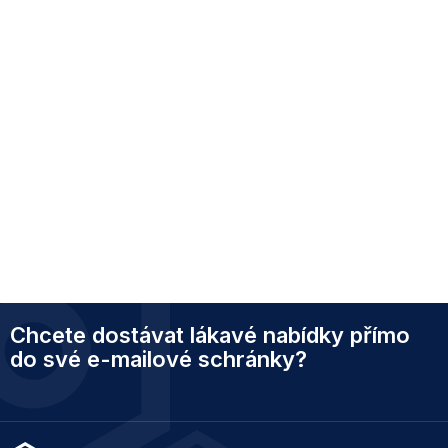
Z
Chcete dostávat lákavé nabídky přímo
á
p
do své e-mailové schránky?
a
t
í