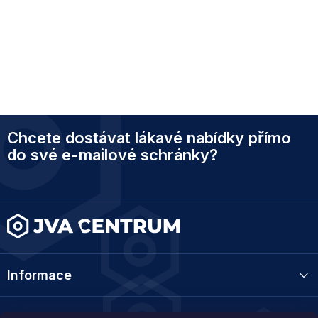
Z
Chcete dostávat lákavé nabídky přímo
á
p
do své e-mailové schránky?
a
t
í
Informace
Kategorie