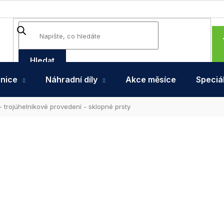
Hledat
hnice
Náhradní díly
Akce měsíce
Speciál
 - trojúhelníkové provedení - sklopné prsty