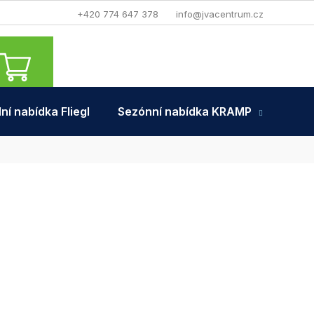
+420 774 647 378
info@jvacentrum.cz
NÁKUPNÍ
KOŠÍK
ní nabídka Fliegl
Sezónní nabídka KRAMP
Tra