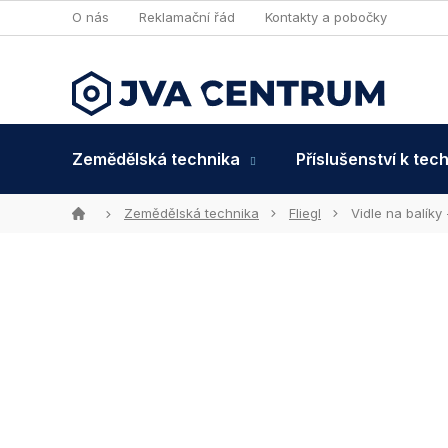
Přejít
O nás
Reklamační řád
Kontakty a pobočky
na
obsah
Zemědělská technika
Příslušenství k tec
Domů
Zemědělská technika
Fliegl
Vidle na balíky