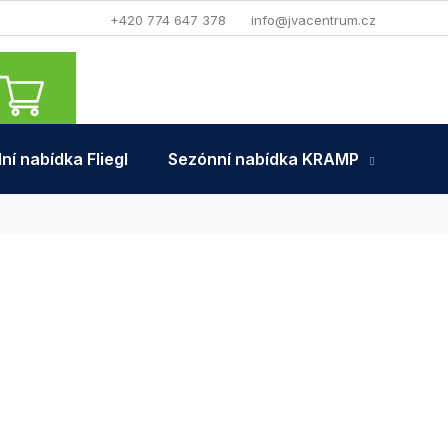
+420 774 647 378
info@jvacentrum.cz
NÁKUPNÍ
KOŠÍK
ní nabídka Fliegl
Sezónní nabídka KRAMP
Tra