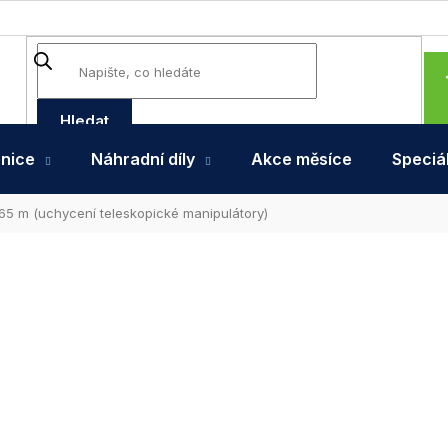
Hledat
hnice
Náhradní díly
Akce měsíce
Speciál
,65 m (uchycení teleskopické manipulátory)