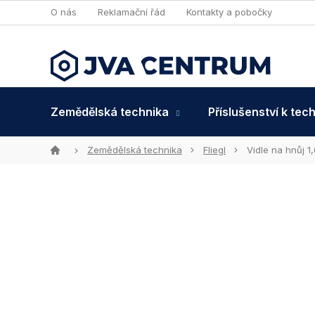
Přejít
O nás
Reklamační řád
Kontakty a pobočky
na
obsah
Zemědělská technika
Příslušenství k tec
Domů
Zemědělská technika
Fliegl
Vidle na hnůj 1