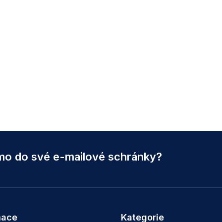
ímo do své e-mailové schránky?
mace
Kategorie