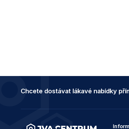
Z
á
Chcete dostávat lákavé nabídky př
p
a
t
í
Infor