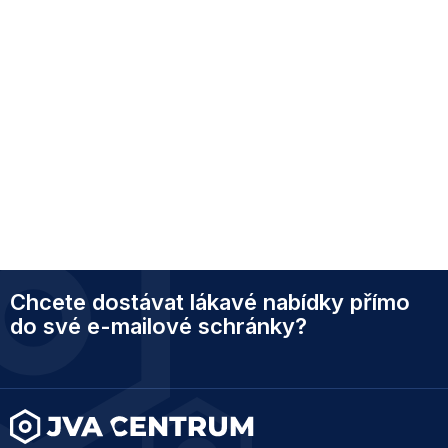
Z
Chcete dostávat lákavé nabídky přímo
á
p
do své e-mailové schránky?
a
t
í