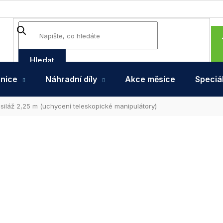
Hledat
hnice
Náhradní díly
Akce měsíce
Speciál
 siláž 2,25 m (uchycení teleskopické manipulátory)