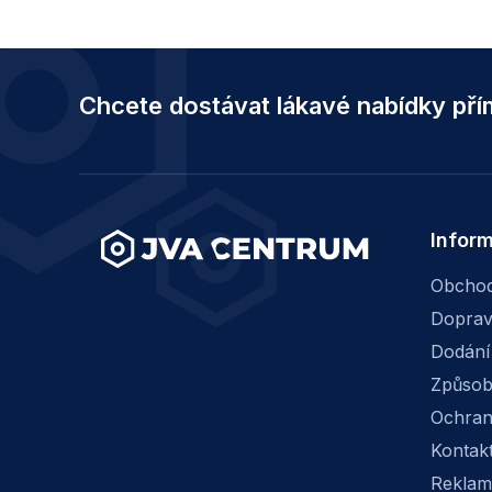
Z
á
Chcete dostávat lákavé nabídky př
p
a
t
í
Infor
Obchod
Dopra
Dodání
Způsob
Ochran
Kontak
Reklam