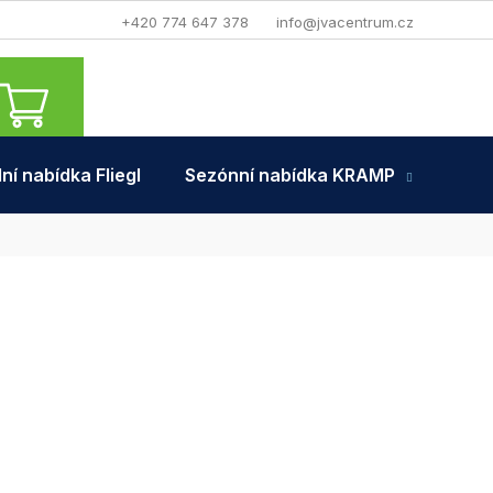
+420 774 647 378
info@jvacentrum.cz
NÁKUPNÍ
KOŠÍK
ní nabídka Fliegl
Sezónní nabídka KRAMP
Tra