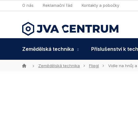
Přejít
O nás
Reklamační řád
Kontakty a pobočky
na
obsah
Zemědělská technika
Příslušenství k tec
Domů
Zemědělská technika
Fliegl
Vidle na hnůj a