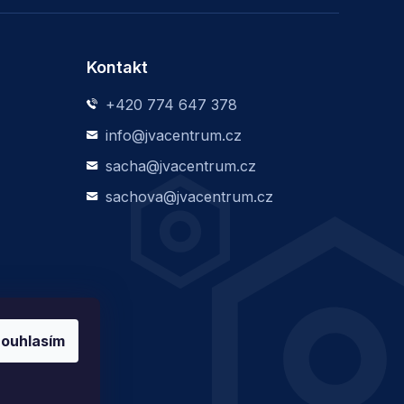
Kontakt
+420 774 647 378
info@jvacentrum.cz
sacha@jvacentrum.cz
sachova@jvacentrum.cz
ouhlasím