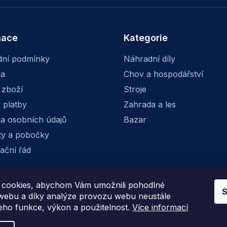
mace
Kategorie
ní podmínky
Náhradní díly
va
Chov a hospodářství
 zboží
Stroje
 platby
Zahrada a les
a osobních údajů
Bazar
ty a pobočky
ační řád
cookies, abychom Vám umožnili pohodlné
S
Facebook
Instagram
 webu a díky analýze provozu webu neustále
jeho funkce, výkon a použitelnost.
Více informací