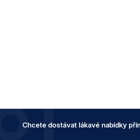
Z
á
Chcete dostávat lákavé nabídky př
p
a
t