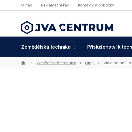
Přejít
O nás
Reklamační řád
Kontakty a pobočky
na
obsah
Zemědělská technika
Příslušenství k tec
Domů
Zemědělská technika
Fliegl
Vidle na hnůj a