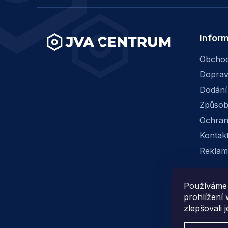
í
Infor
Obchod
Dopra
Dodání
Způsob
Ochran
Kontak
Reklam
Používáme 
prohlížení
zlepšovali 