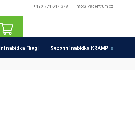
+420 774 647 378
info@jvacentrum.cz
NÁKUPNÍ
KOŠÍK
ní nabídka Fliegl
Sezónní nabídka KRAMP
Tra