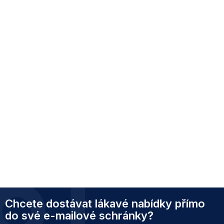
Z
Chcete dostávat lákavé nabídky přímo
á
p
do své e-mailové schránky?