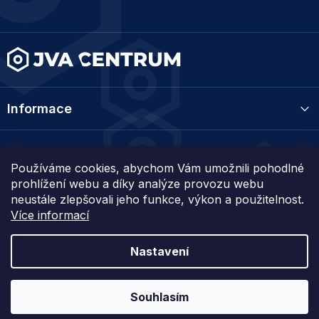
a
t
í
Informace
Kategorie
Používáme cookies, abychom Vám umožnili pohodlné
prohlížení webu a díky analýze provozu webu
Kontakt
neustále zlepšovali jeho funkce, výkon a použitelnost.
Více informací
Nastavení
Vytvořil Shoptet
Souhlasím
Copyright 2026
JVA centrum
. Všechna práva vyhrazena.