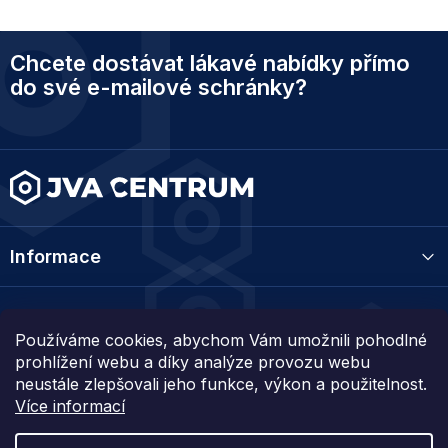
Z
Chcete dostávat lákavé nabídky přímo
á
p
do své e-mailové schránky?
a
t
í
Informace
Kategorie
Používáme cookies, abychom Vám umožnili pohodlné
prohlížení webu a díky analýze provozu webu
Kontakt
neustále zlepšovali jeho funkce, výkon a použitelnost.
Více informací