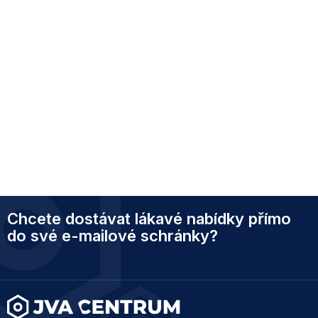
Z
Chcete dostávat lákavé nabídky přímo
á
p
do své e-mailové schránky?
a
t
í