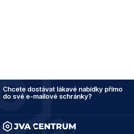
Z
Chcete dostávat lákavé nabídky přímo
á
p
do své e-mailové schránky?
a
t
í