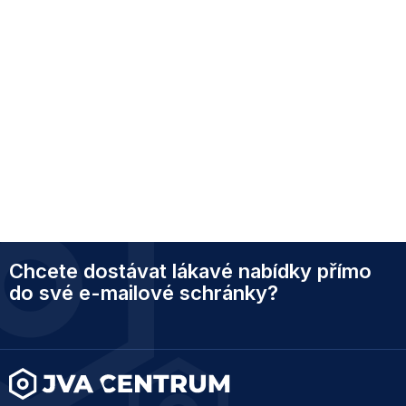
Z
Chcete dostávat lákavé nabídky přímo
á
p
do své e-mailové schránky?
a
t
í