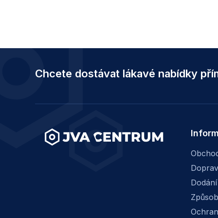
Z
á
Chcete dostávat lákavé nabídky př
p
a
t
í
Infor
Obchod
Dopra
Dodání
Způsob
Ochran