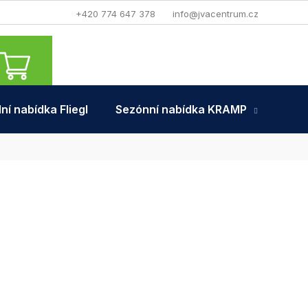
+420 774 647 378
info@jvacentrum.cz
NÁKUPNÍ
KOŠÍK
ní nabídka Fliegl
Sezónní nabídka KRAMP
Tra