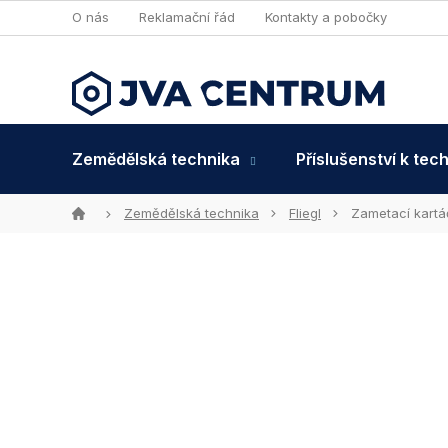
Přejít
O nás
Reklamační řád
Kontakty a pobočky
na
obsah
Zemědělská technika
Příslušenství k tec
Domů
Zemědělská technika
Fliegl
Zametací kartá