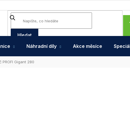
Hledat
hnice
Náhradní díly
Akce měsíce
Speciál
č PROFI Gigant 280