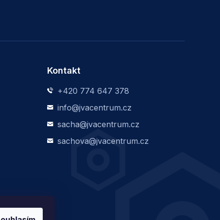
Kontakt
+420 774 647 378
info@jvacentrum.cz
sacha@jvacentrum.cz
sachova@jvacentrum.cz
ouhlasím