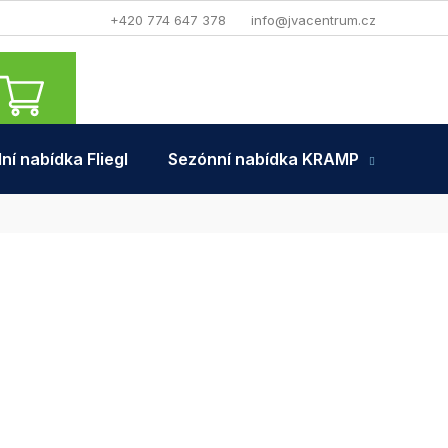
+420 774 647 378
info@jvacentrum.cz
NÁKUPNÍ
KOŠÍK
ní nabídka Fliegl
Sezónní nabídka KRAMP
Tra