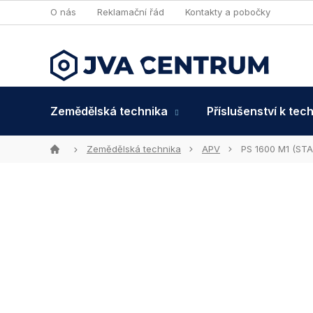
Přejít
O nás
Reklamační řád
Kontakty a pobočky
na
obsah
Zemědělská technika
Příslušenství k tec
Domů
Zemědělská technika
APV
PS 1600 M1 (STA