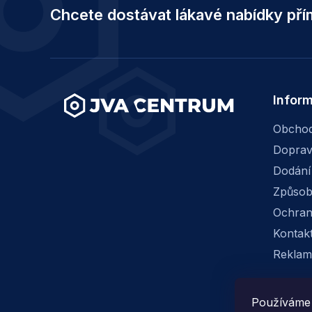
á
Chcete dostávat lákavé nabídky př
p
a
t
í
Infor
Obchod
Dopra
Dodání
Způsob
Ochran
Kontak
Reklam
Používáme 