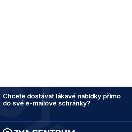
Z
Chcete dostávat lákavé nabídky přímo
á
p
do své e-mailové schránky?
a
t
í