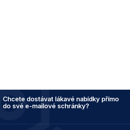
Z
Chcete dostávat lákavé nabídky přímo
á
p
do své e-mailové schránky?
a
t
í