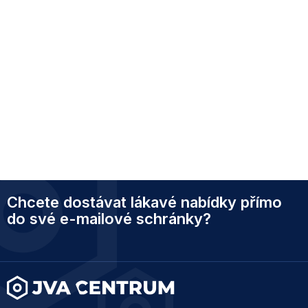
Z
Chcete dostávat lákavé nabídky přímo
á
p
do své e-mailové schránky?
a
t
í