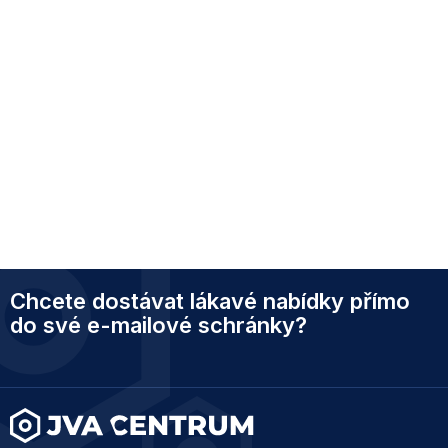
Z
Chcete dostávat lákavé nabídky přímo
á
p
do své e-mailové schránky?
a
t
í