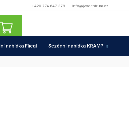
+420 774 647 378
info@jvacentrum.cz
NÁKUPNÍ
KOŠÍK
ní nabídka Fliegl
Sezónní nabídka KRAMP
Tra