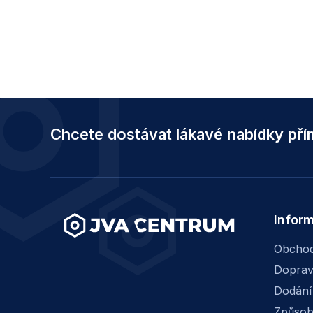
Z
á
Chcete dostávat lákavé nabídky př
p
a
t
í
Infor
Obchod
Dopra
Dodání
Způsob