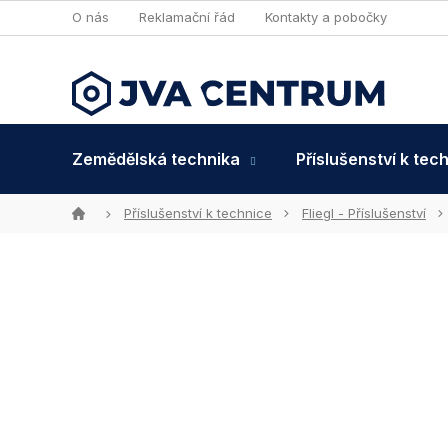
Přejít
O nás
Reklamační řád
Kontakty a pobočky
na
obsah
Zemědělská technika
Příslušenství k tec
Domů
Příslušenství k technice
Fliegl - Příslušenství