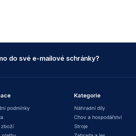
ímo do své e-mailové schránky?
mace
Kategorie
ní podmínky
Náhradní díly
va
Chov a hospodářství
 zboží
Stroje
 platby
Zahrada a les