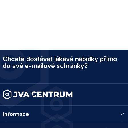
Z
Chcete dostávat lákavé nabídky přímo
á
p
do své e-mailové schránky?
a
t
í
Informace