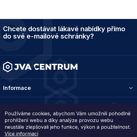
Z
Chcete dostávat lákavé nabídky přímo
á
p
do své e-mailové schránky?
a
t
í
Informace
Kategorie
Používáme cookies, abychom Vám umožnili pohodlné
prohlížení webu a díky analýze provozu webu
Kontakt
neustále zlepšovali jeho funkce, výkon a použitelnost.
Více informací