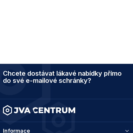
Z
Chcete dostávat lákavé nabídky přímo
á
p
do své e-mailové schránky?
a
t
í
Informace