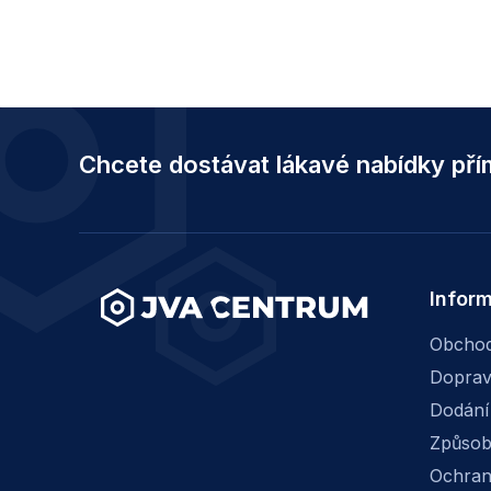
Z
á
Chcete dostávat lákavé nabídky př
p
a
t
í
Infor
Obchod
Dopra
Dodání
Způsob
Ochran