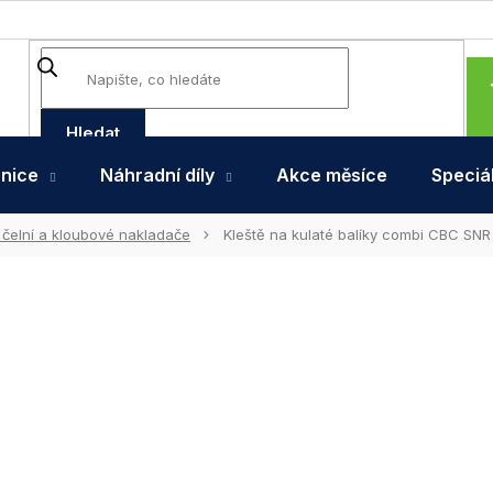
Hledat
hnice
Náhradní díly
Akce měsíce
Speciál
 čelní a kloubové nakladače
Kleště na kulaté balíky combi CBC SN