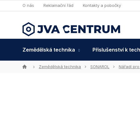
Přejít
O nás
Reklamační řád
Kontakty a pobočky
na
obsah
Zemědělská technika
Příslušenství k tec
Domů
Zemědělská technika
SONAROL
Nářadí pro