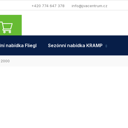
+420 774 647 378
info@jvacentrum.cz
NÁKUPNÍ
KOŠÍK
ní nabídka Fliegl
Sezónní nabídka KRAMP
Tra
R 2000