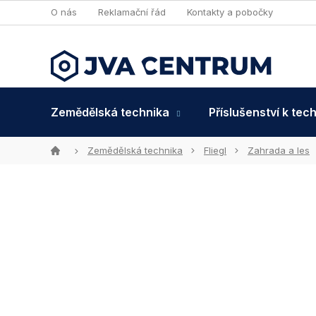
Přejít
O nás
Reklamační řád
Kontakty a pobočky
na
obsah
Zemědělská technika
Příslušenství k tec
Domů
Zemědělská technika
Fliegl
Zahrada a les