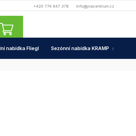
+420 774 647 378
info@jvacentrum.cz
NÁKUPNÍ
KOŠÍK
ní nabídka Fliegl
Sezónní nabídka KRAMP
Tra